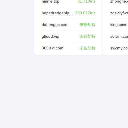
nianle.top
31.710ms
zhonghe.
hdpedredgepipe.com
200.012ms
dahenggc.com
未被劫持
kingspine
glfood.vip
未被劫持
softrm.c
365jzkt.com
未被劫持
syjcmy.c