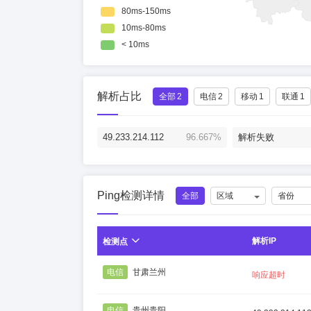
解析占比
全部
2
电信
2
移动
1
联通
1
49.233.214.112
96.667%
解析失败
Ping检测详情
全部
区域
省份
解析IP
检测点
电信
甘肃兰州
响应超时
电信
贵州贵阳