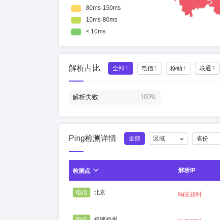
解析占比
全部
1
电信
1
移动
1
联通
1
解析失败
100%
Ping检测详情
全部
区域
省份
解析IP
检测点
电信
北京
响应超时
电信
福建福州