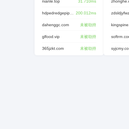
nianle.top
31.710ms
zhonghe.
hdpedredgepipe.com
200.012ms
dahenggc.com
未被劫持
kingspine
glfood.vip
未被劫持
softrm.c
365jzkt.com
未被劫持
syjcmy.c