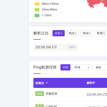
解析占比
全部
1
电信
1
移动
1
联通
1
123.59.154.172
100%
Ping检测详情
全部
区域
省份
解析IP
检测点
电信
安徽芜湖
123.59.154.17
电信
广西桂林