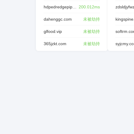
hdpedredgepipe.com
200.012ms
dahenggc.com
未被劫持
kingspine
glfood.vip
未被劫持
softrm.c
365jzkt.com
未被劫持
syjcmy.c