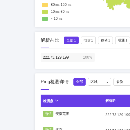
解析占比
全部
1
电信
1
移动
1
联通
1
222.73.129.199
100%
Ping检测详情
全部
区域
省份
解析IP
检测点
电信
安徽芜湖
222.73.129.19
电信
北京