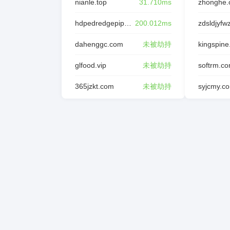
nianle.top
31.710ms
zhonghe.
hdpedredgepipe.com
200.012ms
dahenggc.com
未被劫持
kingspine
glfood.vip
未被劫持
softrm.c
365jzkt.com
未被劫持
syjcmy.c