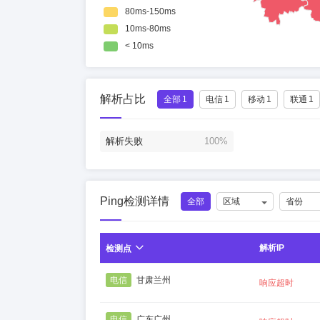
解析占比
全部
1
电信
1
移动
1
联通
1
解析失败
100%
Ping检测详情
全部
区域
省份
解析IP
检测点
电信
甘肃兰州
响应超时
电信
广东广州