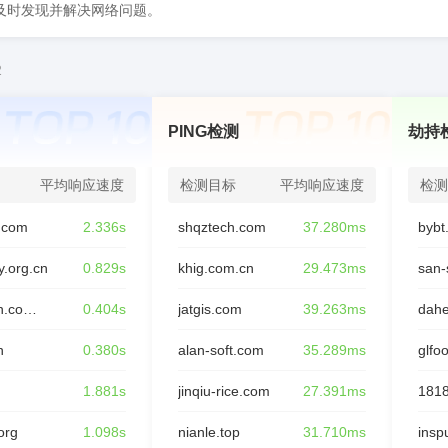
，及时发现并解决网络问题。
2
PING检测
劫持
平均响应速度
检测目标
平均响应速度
检测
o.com
2.336s
shqztech.com
37.280ms
bybt
y.org.cn
0.829s
khig.com.cn
29.473ms
san-
daniaoyun.com.cn
0.404s
jatgis.com
39.263ms
dah
n
0.380s
alan-soft.com
35.289ms
glfo
1.881s
jinqiu-rice.com
27.391ms
1818
org
1.098s
nianle.top
31.710ms
inspu