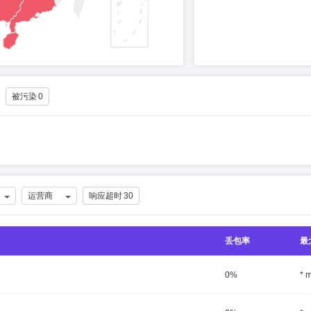
被污染
0
运营商
响应超时
30
丢包率
最
0%
* 