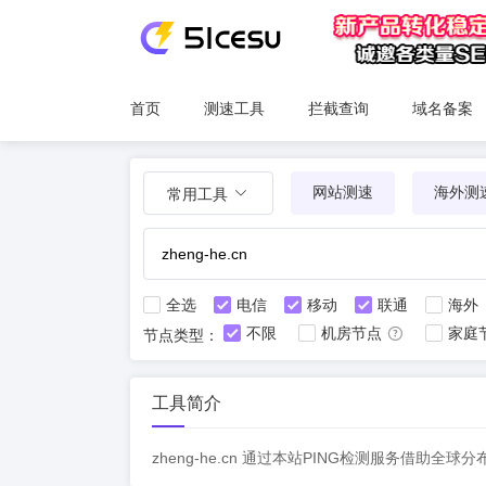
首页
测速工具
拦截查询
域名备案
网站测速
海外测
常用工具
全选
电信
移动
联通
海外
不限
机房节点
家庭
节点类型：
工具简介
zheng-he.cn 通过本站PING检测服务