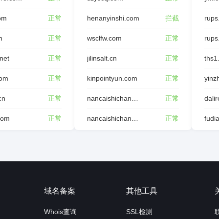
com
正常
henanyinshi.com
拦截
rups
n
正常
wsclfw.com
正常
rups
.net
正常
jilinsalt.cn
正常
ths1
com
正常
kinpointyun.com
正常
cn
正常
nancaishichang.com
正常
dali
com
正常
nancaishichang.cn
正常
fudia
询
域名备案
其他工具
Whois查询
SSL检测