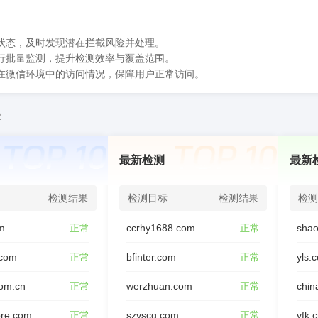
状态，及时发现潜在拦截风险并处理。
行批量监测，提升检测效率与覆盖范围。
在微信环境中的访问情况，保障用户正常访问。
2
最新检测
最新
检测结果
检测目标
检测结果
检测
om
正常
ccrhy1688.com
正常
shao
.com
正常
bfinter.com
正常
yls.
om.cn
正常
werzhuan.com
正常
chin
ore.com
正常
szyscq.com
正常
yfk.