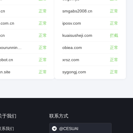
.cn
正常
smgabs2008.cn
正常
.com.cn
正常
iposv.com
正常
.cn
正常
kuaisusheji.com
拦截
yinzhourunning.com
正常
obiea.com
正常
robot.cn
正常
xrsz.com
正常
n.site
正常
sygongj.com
正常
关于我们
联系方式
联系我们
@CESUAI