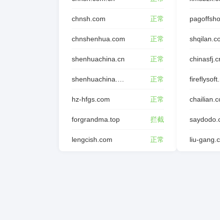
chnsh.com
正常
pagoffsh
chnshenhua.com
正常
shqilan.
shenhuachina.cn
正常
chinasfj.c
shenhuachina.com.cn
正常
fireflysoft
hz-hfgs.com
正常
chailian.
forgrandma.top
拦截
saydodo.
lengcish.com
正常
liu-gang.