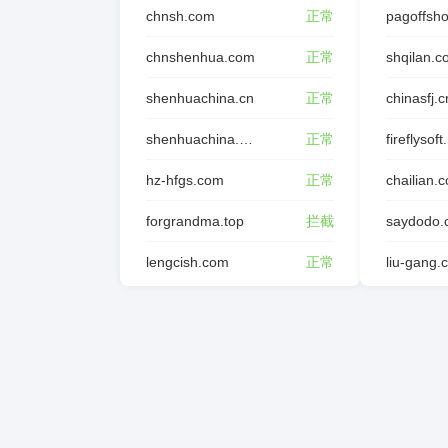
chnsh.com
正常
pagoffsh
chnshenhua.com
正常
shqilan.
shenhuachina.cn
正常
chinasfj.c
shenhuachina.com.cn
正常
fireflysoft
hz-hfgs.com
正常
chailian.
forgrandma.top
拦截
saydodo.
lengcish.com
正常
liu-gang.