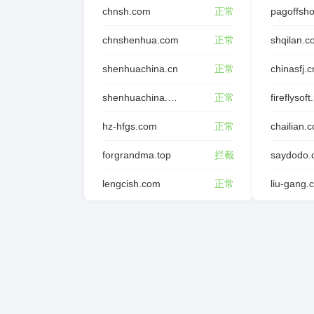
chnsh.com
正常
pagoffsh
chnshenhua.com
正常
shqilan.
shenhuachina.cn
正常
chinasfj.c
shenhuachina.com.cn
正常
fireflysoft
hz-hfgs.com
正常
chailian.
forgrandma.top
拦截
saydodo.
lengcish.com
正常
liu-gang.