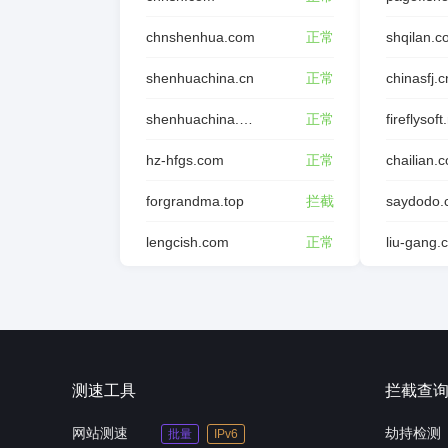
chnshenhua.com
正常
shqilan.
shenhuachina.cn
正常
chinasfj.c
shenhuachina.com.cn
正常
fireflysoft
hz-hfgs.com
正常
chailian.
forgrandma.top
拦截
saydodo.
lengcish.com
正常
liu-gang.
测速工具
拦截查
网站测速
劫持检测
批量
IPv6