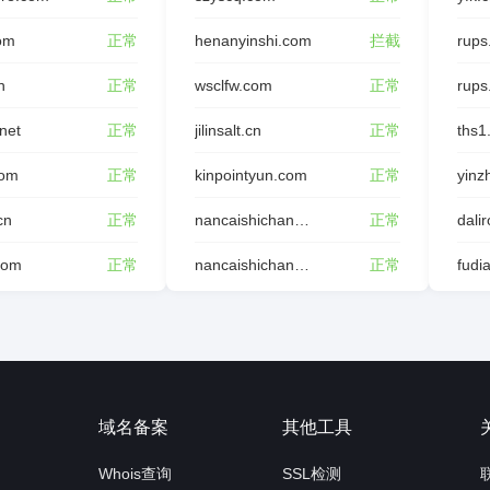
com
正常
henanyinshi.com
拦截
rups
n
正常
wsclfw.com
正常
rups
.net
正常
jilinsalt.cn
正常
ths1
com
正常
kinpointyun.com
正常
cn
正常
nancaishichang.com
正常
dali
com
正常
nancaishichang.cn
正常
fudia
询
域名备案
其他工具
Whois查询
SSL检测