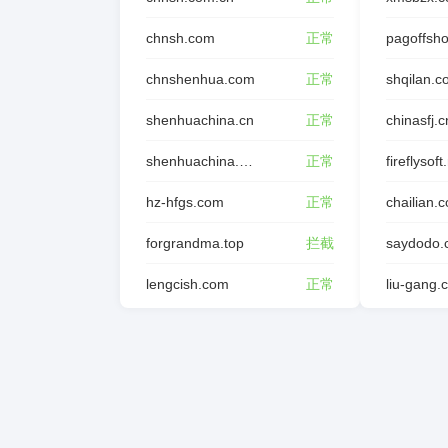
chnsh.com
正常
pagoffsh
chnshenhua.com
正常
shqilan.
shenhuachina.cn
正常
chinasfj.c
shenhuachina.com.cn
正常
fireflysoft
hz-hfgs.com
正常
chailian.
forgrandma.top
拦截
saydodo.
lengcish.com
正常
liu-gang.