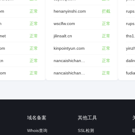
com
正常
henanyinshi.com
拦截
rups
n
正常
wsclfw.com
正常
rups
.net
正常
jilinsalt.cn
正常
ths1
com
正常
kinpointyun.com
正常
cn
正常
nancaishichang.com
正常
dali
com
正常
nancaishichang.cn
正常
fudia
询
域名备案
其他工具
Whois查询
SSL检测