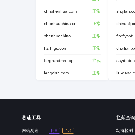
chnshenhua.com
正常
shqilan.
shenhuachina.cn
正常
chinasfj.c
shenhuachina.com.cn
正常
fireflysoft
hz-hfgs.com
正常
chailian.
forgrandma.top
拦截
saydodo.
lengcish.com
正常
liu-gang.
测速工具
拦截查
网站测速
劫持检测
批量
IPv6