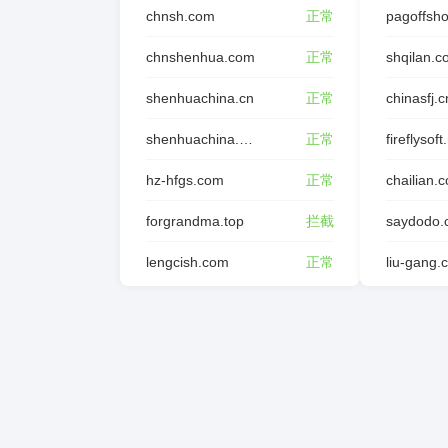
chnsh.com
正常
pagoffsh
chnshenhua.com
正常
shqilan.
shenhuachina.cn
正常
chinasfj.c
shenhuachina.com.cn
正常
fireflysoft
hz-hfgs.com
正常
chailian.
forgrandma.top
拦截
saydodo.
lengcish.com
正常
liu-gang.