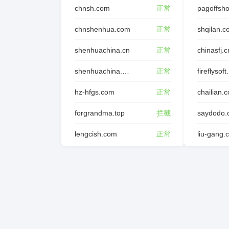
chnsh.com
正常
pagoffsh
chnshenhua.com
正常
shqilan.
shenhuachina.cn
正常
chinasfj.c
shenhuachina.com.cn
正常
fireflysoft
hz-hfgs.com
正常
chailian.
forgrandma.top
拦截
saydodo.
lengcish.com
正常
liu-gang.