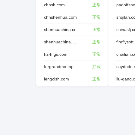
chnsh.com
正常
pagoffsh
chnshenhua.com
正常
shqilan.
shenhuachina.cn
正常
chinasfj.c
shenhuachina.com.cn
正常
fireflysoft
hz-hfgs.com
正常
chailian.
forgrandma.top
拦截
saydodo.
lengcish.com
正常
liu-gang.