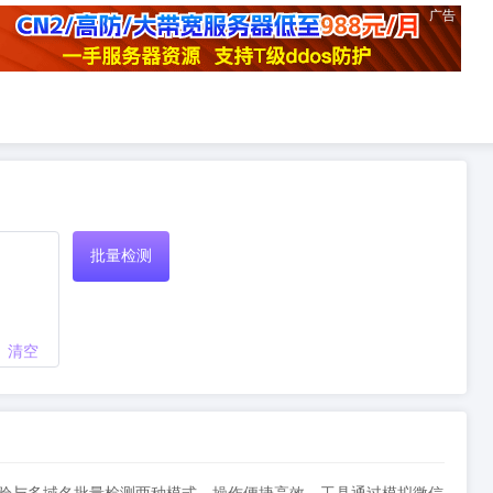
广告
批量检测
清空