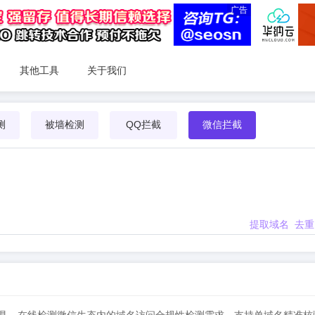
广告
其他工具
关于我们
测
被墙检测
QQ拦截
微信拦截
提取域名
去重