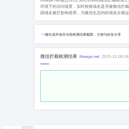
thiseye.net通过51CESU(51ces
环境下的访问场景，实时校验域名是否被微信拦截
因域名被拦影响使用，为微信生态内的域名合规运
一键生成并保存当前检测结果截图，方便与好友分享
微信拦截检测结果
thiseye.net
2025-12-08 04
广告