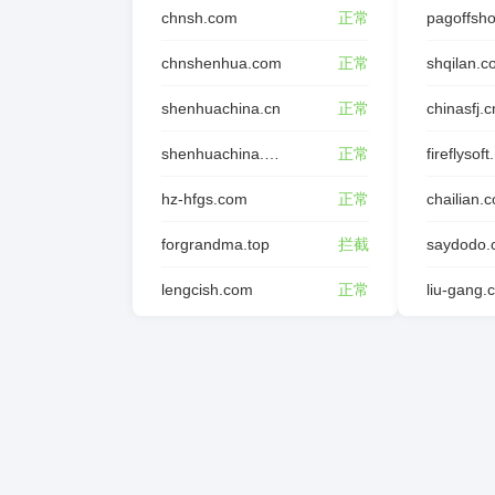
chnsh.com
正常
pagoffsh
chnshenhua.com
正常
shqilan.
shenhuachina.cn
正常
chinasfj.c
shenhuachina.com.cn
正常
fireflysoft
hz-hfgs.com
正常
chailian.
forgrandma.top
拦截
saydodo.
lengcish.com
正常
liu-gang.