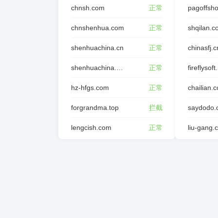
chnsh.com
正常
pagoffsh
chnshenhua.com
正常
shqilan.
shenhuachina.cn
正常
chinasfj.c
shenhuachina.com.cn
正常
fireflysoft
hz-hfgs.com
正常
chailian.
forgrandma.top
拦截
saydodo.
lengcish.com
正常
liu-gang.