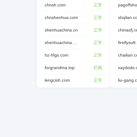
chnsh.com
正常
pagoffsh
chnshenhua.com
正常
shqilan.
shenhuachina.cn
正常
chinasfj.c
shenhuachina.com.cn
正常
fireflysoft
hz-hfgs.com
正常
chailian.
forgrandma.top
拦截
saydodo.
lengcish.com
正常
liu-gang.