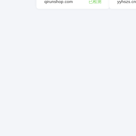
qirunshop.com
已检测
yyhszs.cn