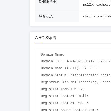
DNS服务器
ns12.xincache.c
域名状态
clienttransferproh
WHOIS详情
Domain Name: 

Domain ID: 114024792_DOMAIN_CC-VRSN

Domain Name (ASCII): 0755HF.CC

Domain Status: clientTransferProhibi
Registrar: Xin Net Technology Corpor
Registrar IANA ID: 120

Registrar Contact Email: 

Registrar Contact Phone: 

Registrar Abuse Contact Name: 
