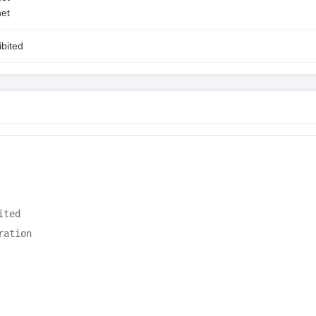
et
ibited
ted

ation
