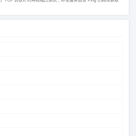
基于 TCP 协议针对网站端口测试，即便服务器禁 Ping 仍精准获取