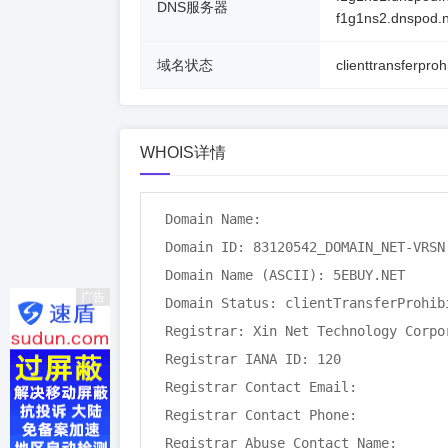
DNS服务器
f1g1ns2.dnspod.n
域名状态
clienttransferproh
WHOIS详情
Domain Name: 

Domain ID: 83120542_DOMAIN_NET-VRSN

Domain Name (ASCII): 5EBUY.NET

广告
Domain Status: clientTransferProhibi
Registrar: Xin Net Technology Corpor
Registrar IANA ID: 120

Registrar Contact Email: 

Registrar Contact Phone: 

Registrar Abuse Contact Name: 
