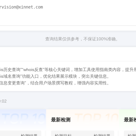
vision@xinnet.com

86.4008182233

查询结果仅供参考，不保证100%准确。
Z

55Z

9Z

hois历史查询”“whois反查”等核心关键词，增加工具使用指南类内容，提
cann.org/epp

whois域名查询”功能入口，优化结果展示模块，突出关键信息。
hois信息变更查询”，结合用户场景撰写教程，增强内容实用性。
m: https://icann.org/wicf

2025-12-07T20:19:29Z <<<
:02
最新检测
最新