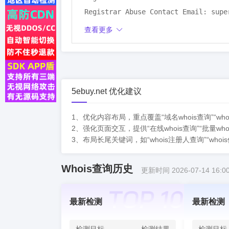
Registrar Abuse Contact Email: super
Registrar Abuse Contact Phone: tel:+
查看更多
Name Server: F1G1NS1.DNSPOD.NET

Name Server: F1G1NS2.DNSPOD.NET

Creation Date: 2002-01-29T03:29:29Z

Expiration Date: 2026-01-29T03:29:29
5ebuy.net 优化建议
Last Updated Date: 2025-01-10T08:02:
RDAP Last Update: 2025-12-07T20:19:2
1、优化内容布局，重点覆盖“域名whois查询”“w
More Info on Status Codes: https://i
2、强化页面交互，提供“在线whois查询”“批量
3、布局长尾关键词，如“whois注册人查询”“w
ICANN RDDS Inaccuracy Complaint For
>>> Last update of WHOIS database: 
Whois查询历史
更新时间 2026-07-14 16:00
最新检测
最新检测