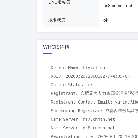
DNS服务器
ns8.cnmsn.net
域名状态
ok
WHOIS详情
Domain Name: hfytrl.cn

ROID: 20200320s10001s27774399-cn

Domain Status: ok

Registrant: 合肥元太人力资源管理有限公司
Registrant Contact Email: yuming@ibw
Sponsoring Registrar: 成都西维数码
Name Server: ns7.cnmsn.net

Name Server: ns8.cnmsn.net

Registration Time: 2020-03-20 10:20: