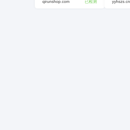
qirunshop.com
已检测
yyhszs.cn