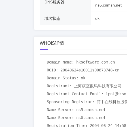
DNS服务器
ns6.cnmsn.net
域名状态
ok
WHOIS详情
Domain Name: hksoftware.com.cn

ROID: 20040624s10011s00873748-cn

Domain Status: ok

Registrant: 上海横空数码科技有限公司

Registrant Contact Email: lpni@hksof
Sponsoring Registrar: 商中在线科技
Name Server: ns5.cnmsn.net

Name Server: ns6.cnmsn.net

Registration Time: 2004-06-24 14:58: