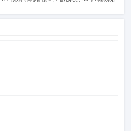
于 TCP 协议针对网站端口测试，即便服务器禁 Ping 仍精准获取有