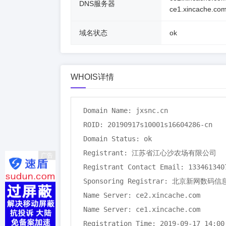
DNS服务器
ce1.xincache.co
域名状态
ok
WHOIS详情
Domain Name: jxsnc.cn

ROID: 20190917s10001s16604286-cn

Domain Status: ok

Registrant: 江苏省江心沙农场有限公司

广告
Registrant Contact Email: 1334613407
Sponsoring Registrar: 北京新网数码
Name Server: ce2.xincache.com

Name Server: ce1.xincache.com

Registration Time: 2019-09-17 14:00: