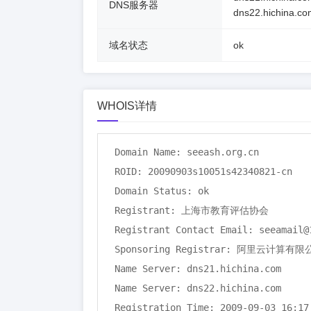
DNS服务器
dns22.hichina.co
域名状态
ok
WHOIS详情
Domain Name: seeash.org.cn

ROID: 20090903s10051s42340821-cn

Domain Status: ok

Registrant: 上海市教育评估协会

Registrant Contact Email: seeamail@1
Sponsoring Registrar: 阿里云计算有
Name Server: dns21.hichina.com

Name Server: dns22.hichina.com

Registration Time: 2009-09-03 16:17: