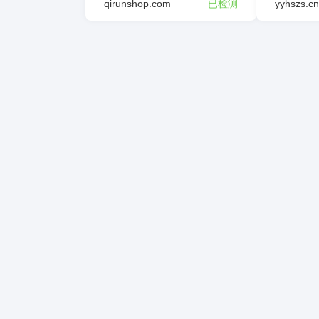
qirunshop.com
已检测
yyhszs.cn