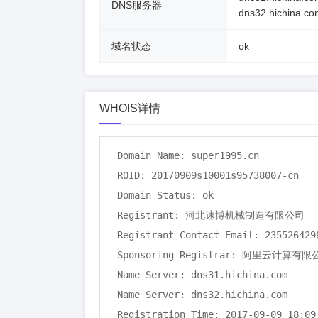
DNS服务器
dns32.hichina.co
域名状态
ok
WHOIS详情
Domain Name: super1995.cn

ROID: 20170909s10001s95738007-cn

Domain Status: ok

Registrant: 河北速博机械制造有限公司

Registrant Contact Email: 2355264298
Sponsoring Registrar: 阿里云计算有
Name Server: dns31.hichina.com

Name Server: dns32.hichina.com

Registration Time: 2017-09-09 18:09: