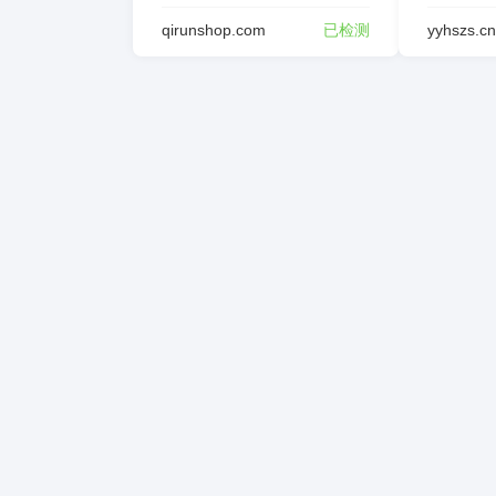
qirunshop.com
已检测
yyhszs.cn