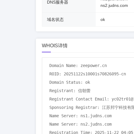
DNS服务器
ns2.judns.com
域名状态
ok
WHOIS详情
Domain Name: zeepower.cn

ROID: 20251122s10001s70826095-cn

Domain Status: ok

Registrant: 信朝蕾

Registrant Contact Email: yc02tr01@1
Sponsoring Registrar: 江苏邦宁科技有
Name Server: ns1.judns.com

Name Server: ns2.judns.com

Registration Time: 2025-11-22 04:05: