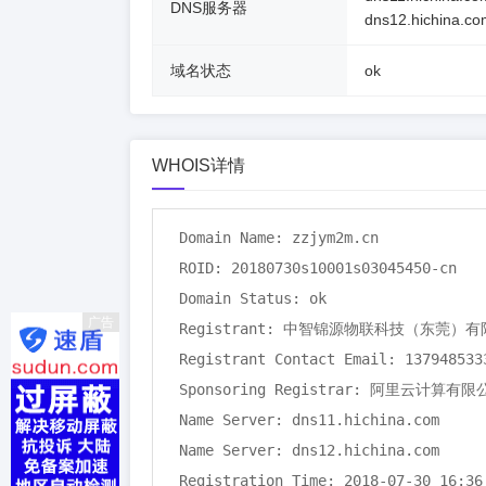
DNS服务器
dns12.hichina.co
域名状态
ok
WHOIS详情
Domain Name: zzjym2m.cn

ROID: 20180730s10001s03045450-cn

Domain Status: ok

广告
Registrant: 中智锦源物联科技（东莞）有
Registrant Contact Email: 1379485333
Sponsoring Registrar: 阿里云计算有
Name Server: dns11.hichina.com

Name Server: dns12.hichina.com

Registration Time: 2018-07-30 16:36: