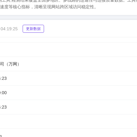
TCPing 检测工具,检测结果覆盖全国多地区、多线路的连通性与连接质量数据。工
速度等核心指标，清晰呈现网站跨区域访问稳定性。
 04:19:25
更新数据
司（万网）
6:23
0:00
6:23
m