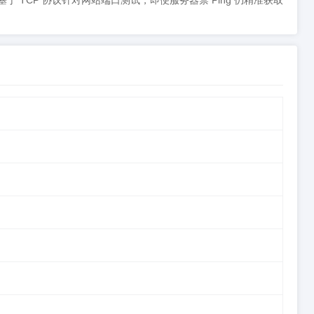
具基于 TCP 协议针对网站端口测试，即便服务器禁 Ping 仍精准获取