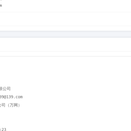
m
限公司

9@139.com

限公司（万网）

23
