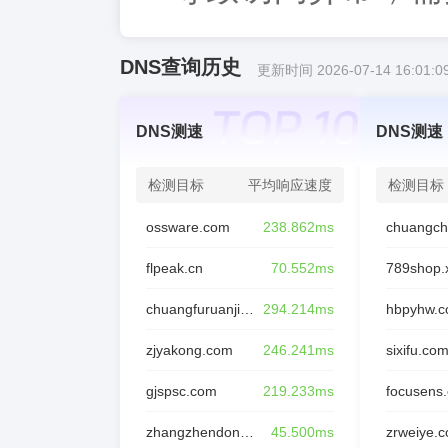
DNS查询历史
更新时间 2026-07-14 16:01:0
DNS测速
DNS测速
检测目标
平均响应速度
检测目标
ossware.com
238.862ms
flpeak.cn
70.552ms
789shop.
chuangfuruanjian.cn
294.214ms
hbpyhw.
zjyakong.com
246.241ms
sixifu.co
gjspsc.com
219.233ms
focusens
zhangzhendong.cn
45.500ms
zrweiye.