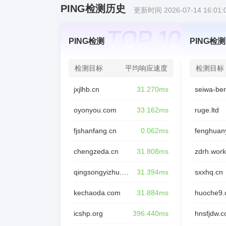
PING检测历史
更新时间 2026-07-14 16:01:
PING检测
PING检测
检测目标
平均响应速度
检测目标
jxjlhb.cn
31.270ms
oyonyou.com
33.162ms
ruge.ltd
fjshanfang.cn
0.062ms
chengzeda.cn
31.808ms
zdrh.work
qingsongyizhu.com
31.394ms
sxxhq.cn
kechaoda.com
31.884ms
huoche9
icshp.org
396.440ms
hnsfjdw.