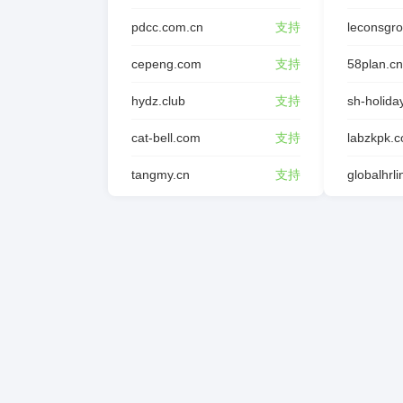
pdcc.com.cn
支持
leconsgr
cepeng.com
支持
58plan.cn
hydz.club
支持
sh-holida
cat-bell.com
支持
labzkpk.
tangmy.cn
支持
globalhrl