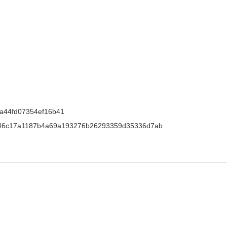
a44fd07354ef16b41
46c17a1187b4a69a193276b26293359d35336d7ab