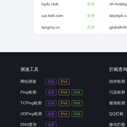
hydz.club
支持
sh-holida
cat-bell.com
支持
labzkpk.
tangmy.cn
支持
globalhrl
测速工具
拦截查
网站测速
劫持检测
批量
IPv6
Ping检测
污染检测
批量
IPv6
持续
TCPing检测
被墙检测
批量
IPv6
持续
UDPing检测
QQ拦截
批量
IPv6
持续
DNS查询
微信拦截
批量