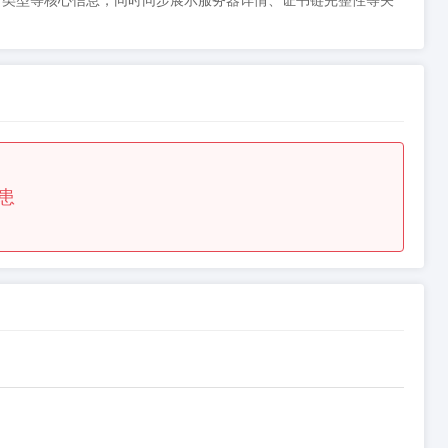
到期时间、类型等核心信息，同时同步展示服务器详情、证书链完整性等关
患