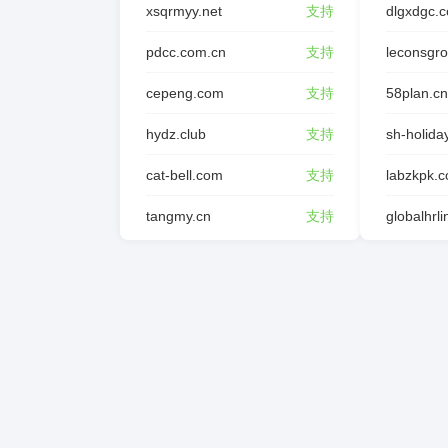
xsqrmyy.net
支持
dlgxdgc.
pdcc.com.cn
支持
leconsgr
cepeng.com
支持
58plan.cn
hydz.club
支持
sh-holida
cat-bell.com
支持
labzkpk.
tangmy.cn
支持
globalhrl