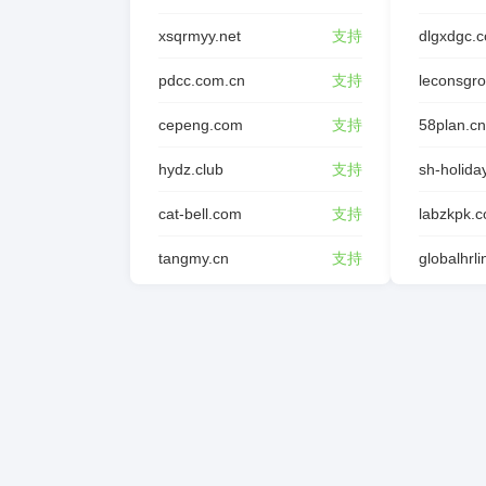
xsqrmyy.net
支持
dlgxdgc.
pdcc.com.cn
支持
leconsgr
cepeng.com
支持
58plan.cn
hydz.club
支持
sh-holida
cat-bell.com
支持
labzkpk.
tangmy.cn
支持
globalhrl