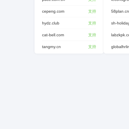
cepeng.com
支持
58plan.cn
hydz.club
支持
sh-holida
cat-bell.com
支持
labzkpk.
tangmy.cn
支持
globalhrl