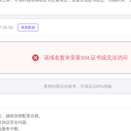
su）SSL证书检测工具，可实时核查网站证书安装情况，快速呈现证书状态、到
7:55:50
更新数据
该域名暂未安装SSL证书或无法访问
查询结果仅供参考，不保证100%准确。
态，确保加密配置合规。
复协议安全问题。
免服务中断。