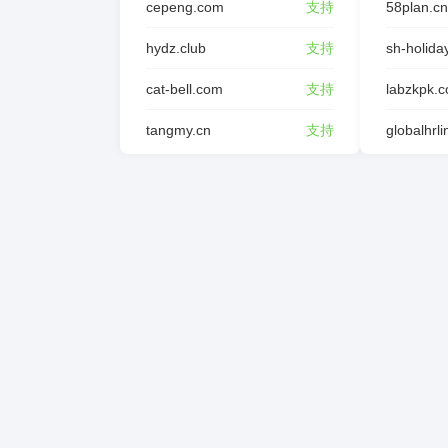
cepeng.com
支持
58plan.cn
hydz.club
支持
sh-holida
cat-bell.com
支持
labzkpk.
tangmy.cn
支持
globalhrl