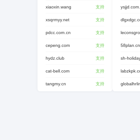
xiaoxin.wang
支持
ysjjd.com
xsqrmyy.net
支持
dlgxdgc.
pdcc.com.cn
支持
leconsgr
cepeng.com
支持
58plan.cn
hydz.club
支持
sh-holida
cat-bell.com
支持
labzkpk.
tangmy.cn
支持
globalhrl