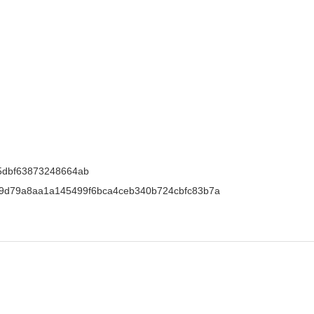
5dbf63873248664ab
9d79a8aa1a145499f6bca4ceb340b724cbfc83b7a