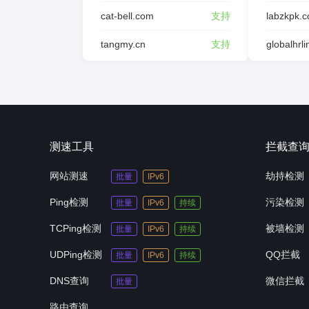
cat-bell.com
支持
labzkpk.
tangmy.cn
支持
globalhrl
测速工具
拦截查
网站测速
劫持检测
批量
IPv6
Ping检测
污染检测
批量
IPv6
持续
TCPing检测
被墙检测
批量
IPv6
持续
UDPing检测
QQ拦截
批量
IPv6
持续
DNS查询
微信拦截
批量
路由查询