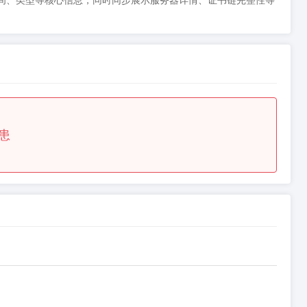
态、到期时间、类型等核心信息，同时同步展示服务器详情、证书链完整性等
患