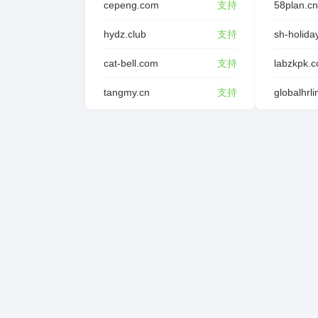
cepeng.com
支持
58plan.cn
hydz.club
支持
sh-holida
cat-bell.com
支持
labzkpk.
tangmy.cn
支持
globalhrl