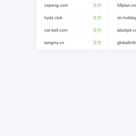
cepeng.com
支持
58plan.cn
hydz.club
支持
sh-holida
cat-bell.com
支持
labzkpk.
tangmy.cn
支持
globalhrl