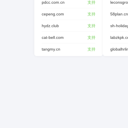
pdcc.com.cn
支持
leconsgr
cepeng.com
支持
58plan.cn
hydz.club
支持
sh-holida
cat-bell.com
支持
labzkpk.
tangmy.cn
支持
globalhrl