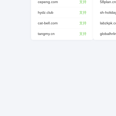
cepeng.com
支持
58plan.cn
hydz.club
支持
sh-holida
cat-bell.com
支持
labzkpk.
tangmy.cn
支持
globalhrl