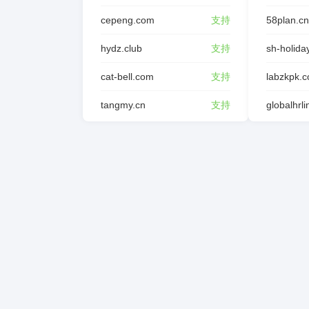
cepeng.com
支持
58plan.cn
hydz.club
支持
sh-holida
cat-bell.com
支持
labzkpk.
tangmy.cn
支持
globalhrl