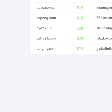
pdcc.com.cn
支持
leconsgr
cepeng.com
支持
58plan.cn
hydz.club
支持
sh-holida
cat-bell.com
支持
labzkpk.
tangmy.cn
支持
globalhrl