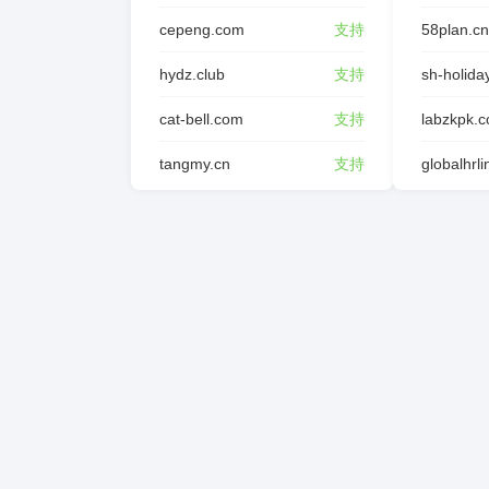
cepeng.com
支持
58plan.cn
hydz.club
支持
sh-holida
cat-bell.com
支持
labzkpk.
tangmy.cn
支持
globalhrl