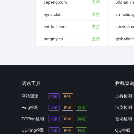
cepeng.com
支持
58plan.cn
hydz.club
支持
sh-holida
cat-bell.com
支持
labzkpk.
tangmy.cn
支持
globalhrl
测速工具
拦截查
网站测速
劫持检测
批量
IPv6
Ping检测
污染检测
批量
IPv6
持续
TCPing检测
被墙检测
批量
IPv6
持续
UDPing检测
QQ拦截
批量
IPv6
持续