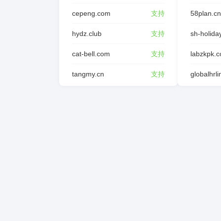
cepeng.com
支持
58plan.cn
hydz.club
支持
sh-holida
cat-bell.com
支持
labzkpk.
tangmy.cn
支持
globalhrl