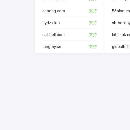
cepeng.com
支持
58plan.cn
hydz.club
支持
sh-holida
cat-bell.com
支持
labzkpk.
tangmy.cn
支持
globalhrl