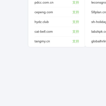
pdcc.com.cn
支持
leconsgr
cepeng.com
支持
58plan.cn
hydz.club
支持
sh-holida
cat-bell.com
支持
labzkpk.
tangmy.cn
支持
globalhrl